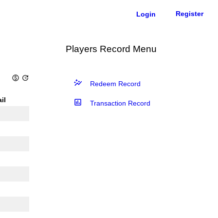
Register
Login
Players Record Menu
paid
update
auto_graph
Redeem Record
il
assessment
Transaction Record