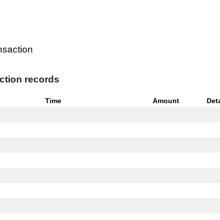
nsaction
action records
Time
Amount
Deta