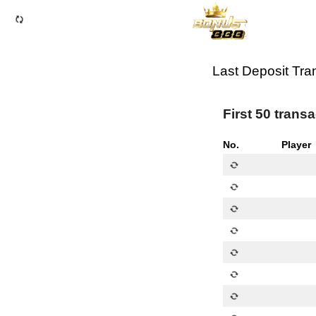
autorenew
Last Deposit Tra
First 50 trans
No.
Player
autorenew
autorenew
autorenew
autorenew
autorenew
autorenew
autorenew