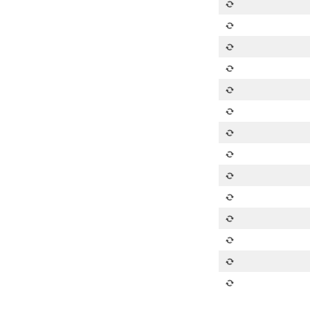
autorenew
autorenew
autorenew
autorenew
autorenew
autorenew
autorenew
autorenew
autorenew
autorenew
autorenew
autorenew
autorenew
autorenew