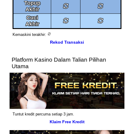
Topup
autorenew
autorenew
Akhir
Cuci
autorenew
autorenew
Akhir
autorenew
Kemaskini terakhir:
Rekod Transaksi
Platform Kasino Dalam Talian Pilihan
Utama
Tuntut kredit percuma setiap 3 jam.
Klaim Free Kredit