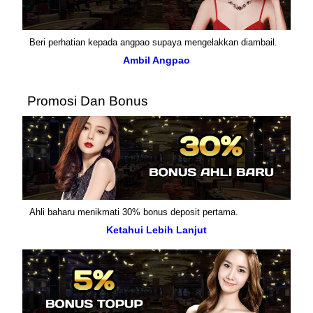
Beri perhatian kepada angpao supaya mengelakkan diambail.
Ambil Angpao
Promosi Dan Bonus
Ahli baharu menikmati 30% bonus deposit pertama.
Ketahui Lebih Lanjut