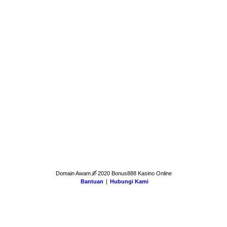
Domain Awam
©
2020 Bonus888 Kasino Online
Bantuan
|
Hubungi Kami